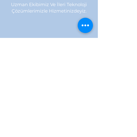
Uzman Ekibimiz Ve İleri Teknoloji
Çözümlerimizle Hizmetinizdeyiz.
İLETİŞİM BİLGİLERİ
+90 546 732 30 32
Pzt. Cmt : 09:30-19:00
Sanayi, 154. Cd. no:9, 32100
Merkez/Isparta