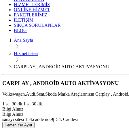
HİZMETLERİMİZ
ONLİNE HİZMET
PAKETLERİMİZ
İLETİŞİM
SIKÇA SORULANLAR
BLOG
Ana Sayfa
Hizmet listesi
CARPLAY , ANDROİD AUTO AKTİVASYONU
CARPLAY , ANDROİD AUTO AKTİVASYONU
Volkswagen,Audi,Seat,Skoda Marka Araçlarınızın Carplay , AndroidAu
1 sa. 30 dk.
1 sa 30 dk.
Bilgi Alınız
Bilgi Alınız
sanayi sitesi 154.cadde no:9
|
154. Caddesi
Hemen Yer Ayırt