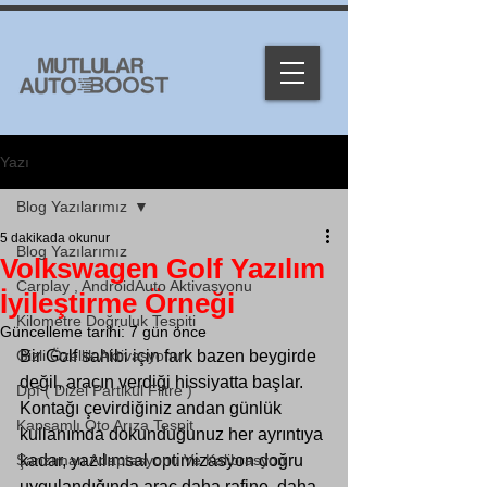
Yazı
Blog Yazılarımız
5 dakikada okunur
Blog Yazılarımız
Volkswagen Golf Yazılım
Carplay , AndroidAuto Aktivasyonu
İyileştirme Örneği
Kilometre Doğruluk Tespiti
Güncelleme tarihi:
7 gün önce
Gizli Özellik Aktivasyonu
Bir Golf sahibi için fark bazen beygirde 
değil, aracın verdiği hissiyatta başlar. 
Dpf ( Dizel Partikül Filtre )
Kontağı çevirdiğiniz andan günlük 
Kapsamlı Oto Arıza Tespit
kullanımda dokunduğunuz her ayrıntıya 
Şanzıman Adaptasyonu Ve Kalibrasyon
kadar, yazılımsal optimizasyon doğru 
uygulandığında araç daha rafine, daha 