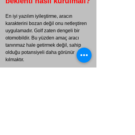
beklenti nasıl kurulmalı?
En iyi yazılım iyileştirme, aracın 
karakterini bozan değil onu netleştiren 
uygulamadır. Golf zaten dengeli bir 
otomobildir. Bu yüzden amaç aracı 
tanınmaz hale getirmek değil, sahip 
olduğu potansiyeli daha görünür 
kılmaktır.
Bir örnek üzerinden düşünelim. 
Kullanıcı aracında daha premium bir 
kullanım hissi istiyor. Bu durumda ilk 
bakılacak yer çoğu zaman motor değil, 
konfor elektroniği ve kullanıcı 
arayüzüdür. Ayna, ışık, kilit, gösterge ve 
multimedya davranışlarının daha akıllı 
çalışması, sürücüye her gün temas 
ettiği noktada fark yaratır. Bu, kağıt 