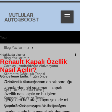
Yazı
Blog Yazılarımız
4 dakikada okunur
Blog Yazılarımız
Renault Kapalı Özellik
Carplay , AndroidAuto Aktivasyonu
Nasıl Açılır?
Kilometre Doğruluk Tespiti
Güncelleme tarihi:
4 gün önce
Gizli Özellik Aktivasyonu
Renault kullanıcılarının en sık sorduğu 
konulardan biri şu: renault kapalı 
Dpf ( Dizel Partikül Filtre )
özellik nasıl açılır ve bu işlem 
Kapsamlı Oto Arıza Tespit
gerçekten her araçta aynı şekilde mi 
Şanzıman Adaptasyonu Ve Kalibrasyon
yapılır? Kısa cevap net - hayır. Aynı 
marka içinde bile model yılı, donanım 