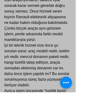
sorarak karar vermek genelde doğru 
sonuç vermez. Önce hizmeti veren 
kişinin Renault elektronik altyapısına 
ne kadar hakim olduğuna bakılmalıdır. 
Çünkü birçok araçta aynı görünen 
işlem, perde arkasında farklı modül 
mantıklarıyla yürür.
İyi bir teknik hizmet size önce şu 
soruları sorar: araç modeli nedir, üretim 
yılı nedir, mevcut donanım paketi nedir, 
hangi özellik talep ediliyor, araçta 
sonradan eklenmiş donanım var mı, 
daha önce işlem yapıldı mı? Bu sorular 
sorulmuyorsa süreç fazla yüzeysel 
ilerliyor olabilir.
Ayrıca işlem öncesinde “özellik kesin 
açılır” gibi ezbere bir iddia yerine, 
uyumluluk kontrolü yapılması gerekir. 