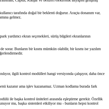
alisman, Captur, Kadjar ve benzeri elektronik altyapısı gelişmiş
 kullanıcı tarafında doğal bir beklenti doğurur. Araçta donanım var,
lamına gelmez.
park yardımcı ekran seçenekleri, sürüş bilgileri ekranlarının
de sorar. Bunların bir kısmı mümkün olabilir, bir kısmı ise yazılım
ğerlendirmedir.
ılıyor, ilgili kontrol modülleri hangi versiyonda çalışıyor, daha önce
ıcı menü kazanır ama işlev kazanamaz. Uzman kodlama burada fark
ülü ile başka kontrol üniteleri arasında eşleştirme gerekir. Özellik
runuyor mu, başka sistemleri etkiliyor mu - bunların hepsi kontrol