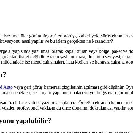
bazı menüler görünmüyor. Geri görüş çizgileri yok, sürüş ekranları eksik,
tivasyonu nasıl yapılır ve bu işlem gerçekten ne kazandırır?
ge altyapısında yazılımsal olarak kapalı duran veya bölge, paket ve do
maktan ibaret değildir. Aracın şasi numarası, donanım seviyesi, ekran t
ış müdahalede ise menü çakışmaları, hata kodları ve kararsız çalışma görü
lı?
id Auto
veya geri görüş kamerası çizgilerinin açılması gibi düşünür. O
atma seçenekleri, sesli uyarı yapılandırmaları ve yol bilgisayarı görüntül
çalışan özellik de sadece yazılımla açılamaz. Örneğin ekranda kamera
 yüzden profesyonel yaklaşımda önce donanım doğrulaması yapılır, sonra
yonu yapılabilir?