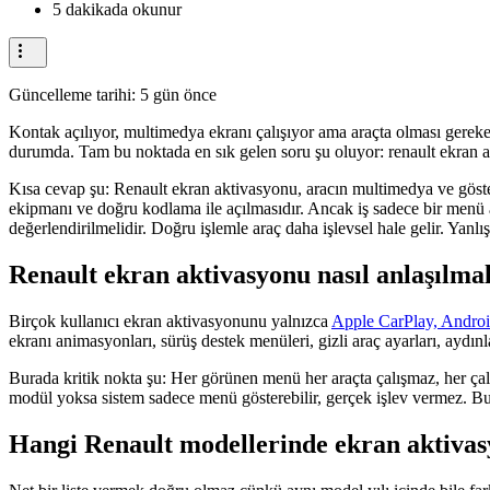
5 dakikada okunur
Güncelleme tarihi:
5 gün önce
Kontak açılıyor, multimedya ekranı çalışıyor ama araçta olması gereken 
durumda. Tam bu noktada en sık gelen soru şu oluyor: renault ekran ak
Kısa cevap şu: Renault ekran aktivasyonu, aracın multimedya ve göster
ekipmanı ve doğru kodlama ile açılmasıdır. Ancak iş sadece bir menü aç
değerlendirilmelidir. Doğru işlemle araç daha işlevsel hale gelir. Yanl
Renault ekran aktivasyonu nasıl anlaşılma
Birçok kullanıcı ekran aktivasyonunu yalnızca
Apple CarPlay, Andro
ekranı animasyonları, sürüş destek menüleri, gizli araç ayarları, aydınl
Burada kritik nokta şu: Her görünen menü her araçta çalışmaz, her 
modül yoksa sistem sadece menü gösterebilir, gerçek işlev vermez. Bu
Hangi Renault modellerinde ekran aktivas