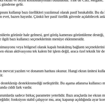
rklı ekran ve beyin kombinasyonları bulunabilir. Yine de Clio, Megane, T
k gündeme gelir.
ısını kullanıp bazı özellikleri yazılımsal olarak pasif bırakabilir. Bu da
n evet, bazen hayırdır. Çünkü her pasif özellik güvenle açılabilecek an
enülerin görünür hale gelmesi, geri görüş kamerası görüntüleme desteği, 
le ilgili bazı kullanıcı seçeneklerinin menüye eklenmesidir.
imasyonu veya bölgesel olarak kapalı bırakılmış bağlantı seçeneklerini 
 ekran aktivasyonu tek kalem bir işlem değil, araca özel teknik bir de
ın mevcut yazılım ve donanım haritası okunur. Hangi ekran ünitesi kullan
ir.
n desteklenip desteklenmediği netleştirilir. Bu aşama atlanırsa kullan
ında ciddi fark vardır.
mlarda sadece birkaç parametre yeterlidir. Bazı araçlarda ise ekran mod
 değildir; fonksiyon stabil çalışıyor mu, araç kapanıp açıldığında ayar ko