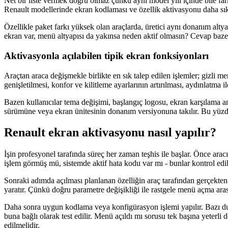
Net bir liste vermek doğru olmaz çünkü aynı model yılı içinde bile fa
Renault modellerinde ekran kodlaması ve özellik aktivasyonu daha sı
Özellikle paket farkı yüksek olan araçlarda, üretici aynı donanım altyap
ekran var, menü altyapısı da yakınsa neden aktif olmasın? Cevap baze
Aktivasyonla açılabilen tipik ekran fonksiyonları
Araçtan araca değişmekle birlikte en sık talep edilen işlemler; gizli m
genişletilmesi, konfor ve kilitleme ayarlarının artırılması, aydınlatma i
Bazen kullanıcılar tema değişimi, başlangıç logosu, ekran karşılama an
sürümüne veya ekran ünitesinin donanım versiyonuna takılır. Bu yüzden
Renault ekran aktivasyonu nasıl yapılır?
İşin profesyonel tarafında süreç her zaman teşhis ile başlar. Önce arac
işlem görmüş mü, sistemde aktif hata kodu var mı - bunlar kontrol edil
Sonraki adımda açılması planlanan özelliğin araç tarafından gerçekte
yaratır. Çünkü doğru parametre değişikliği ile rastgele menü açma aras
Daha sonra uygun kodlama veya konfigürasyon işlemi yapılır. Bazı duru
buna bağlı olarak test edilir. Menü açıldı mı sorusu tek başına yeterli
edilmelidir.