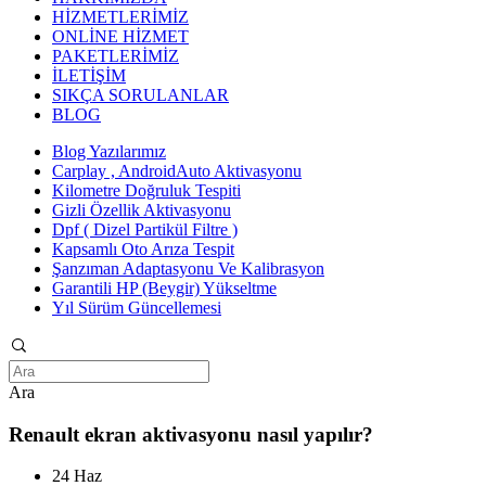
HİZMETLERİMİZ
ONLİNE HİZMET
PAKETLERİMİZ
İLETİŞİM
SIKÇA SORULANLAR
BLOG
Blog Yazılarımız
Carplay , AndroidAuto Aktivasyonu
Kilometre Doğruluk Tespiti
Gizli Özellik Aktivasyonu
Dpf ( Dizel Partikül Filtre )
Kapsamlı Oto Arıza Tespit
Şanzıman Adaptasyonu Ve Kalibrasyon
Garantili HP (Beygir) Yükseltme
Yıl Sürüm Güncellemesi
Ara
Renault ekran aktivasyonu nasıl yapılır?
24 Haz