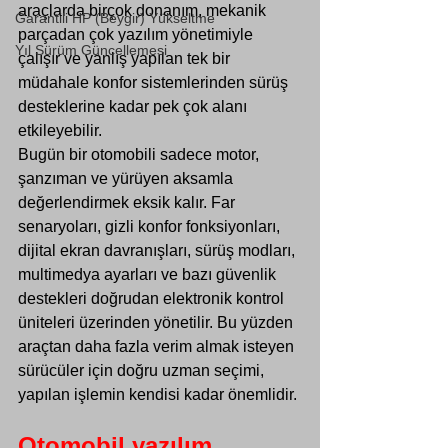
araçlarda birçok donanım, mekanik 
Garantili HP (Beygir) Yükseltme
parçadan çok yazılım yönetimiyle 
Yıl Sürüm Güncellemesi
çalışır ve yanlış yapılan tek bir 
müdahale konfor sistemlerinden sürüş 
desteklerine kadar pek çok alanı 
etkileyebilir.
Bugün bir otomobili sadece motor, 
şanzıman ve yürüyen aksamla 
değerlendirmek eksik kalır. Far 
senaryoları, gizli konfor fonksiyonları, 
dijital ekran davranışları, sürüş modları, 
multimedya ayarları ve bazı güvenlik 
destekleri doğrudan elektronik kontrol 
üniteleri üzerinden yönetilir. Bu yüzden 
araçtan daha fazla verim almak isteyen 
sürücüler için doğru uzman seçimi, 
yapılan işlemin kendisi kadar önemlidir.
Otomobil yazılım 