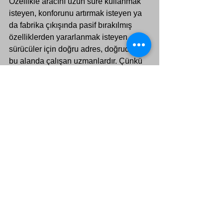
Özellikle aracını uzun süre kullanmak 
isteyen, konforunu artırmak isteyen ya 
da fabrika çıkışında pasif bırakılmış 
özelliklerden yararlanmak isteyen 
sürücüler için doğru adres, doğrudan 
bu alanda çalışan uzmanlardır. Çünkü 
beklenti sadece değişiklik yapmak 
değil, araca doğru dokunuşu yapmaktır.
Otomobil yazılım 
uzmanı seçerken nelere 
dikkat etmelisiniz?
Öncelikle size araç bazlı değerlendirme 
yapılıp yapılmadığına bakın. Marka, 
model, yıl ve donanım bilgisi 
sorulmadan verilen fiyat ve vaatler 
temkinli yaklaşılması gereken 
durumlardır. Her araç aynı değildir.