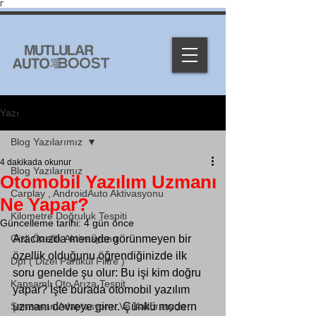
Γ
Yazı
Blog Yazılarımız
4 dakikada okunur
Blog Yazılarımız
Otomobil Yazılım Uzmanı
Carplay , AndroidAuto Aktivasyonu
Ne Yapar?
Kilometre Doğruluk Tespiti
Güncelleme tarihi:
4 gün önce
Gizli Özellik Aktivasyonu
Aracınızda menüde görünmeyen bir 
özellik olduğunu öğrendiğinizde ilk 
Dpf ( Dizel Partikül Filtre )
soru genelde şu olur: Bu işi kim doğru 
Kapsamlı Oto Arıza Tespit
yapar? İşte burada otomobil yazılım 
Şanzıman Adaptasyonu Ve Kalibrasyon
uzmanı devreye girer. Çünkü modern 