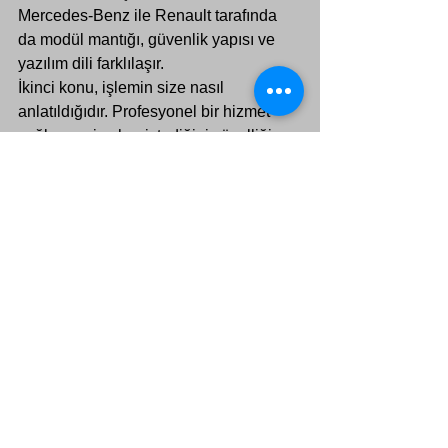
Mercedes-Benz ile Renault tarafında 
da modül mantığı, güvenlik yapısı ve 
yazılım dili farklılaşır.
İkinci konu, işlemin size nasıl 
anlatıldığıdır. Profesyonel bir hizmet 
sağlayıcı size her istediğiniz özelliği 
körü körüne vaat etmez. Önce aracı 
inceler, uyumluluğu kontrol eder, olası 
sınırları açıkça söyler ve ancak teknik 
olarak doğruysa uygulamaya geçer. Bu 
yaklaşım güven verir çünkü sonuç 
odaklıdır.
Üçüncü nokta ise işlem sonrası 
destektir. Aktivasyon yapıldıktan sonra 
test, doğrulama ve gerektiğinde geri 
dönüş senaryosu önemlidir. Ciddi 
çalışan bir teknik ekip, sadece özelliği 
açıp aracı teslim etmez; sistemin 
stabilitesini de güvence altına alır.