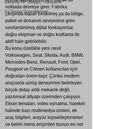
Garantili HP (Beygir) Yükseltme
noktada devreye girer. Fabrika 
Yıl Sürüm Güncellemesi
çıkışında kapalı bırakılmış ya da bölge, 
paket ve donanım seviyesine göre 
sınırlandırılmış dijital fonksiyonlar, 
doğru ekipman ve doğru kodlama ile 
aktif hale getirilebilir.
Bu konu özellikle yeni nesil 
Volkswagen, Seat, Skoda, Audi, BMW, 
Mercedes-Benz, Renault, Ford, Opel, 
Peugeot ve Citroen kullanıcıları için 
doğrudan önem taşır. Çünkü modern 
araçlarda sürüş deneyimini belirleyen 
birçok detay artık mekanik değil, 
yazılımsal altyapı üzerinden çalışıyor. 
Ekran temaları, video oynatma, hareket 
halinde bazı multimedya izinleri, ek 
araç bilgileri, arayüz kişiselleştirmeleri 
ve belirli menü erişimleri bunun en net 