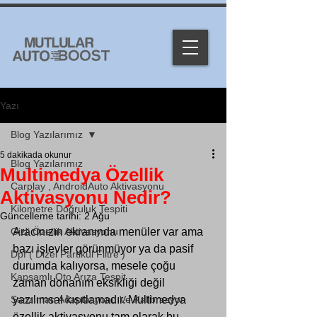
Yazı
Blog Yazılarımız
5 dakikada okunur
Blog Yazılarımız
Multimedya Özellik
Carplay , AndroidAuto Aktivasyonu
Aktivasyonu Nedir?
Kilometre Doğruluk Tespiti
Güncelleme tarihi:
2 Ağu
Gizli Özellik Aktivasyonu
Aracınızın ekranında menüler var ama 
bazı işlevler görünmüyor ya da pasif 
Dpf ( Dizel Partikül Filtre )
durumda kalıyorsa, mesele çoğu 
Kapsamlı Oto Arıza Tespit
zaman donanım eksikliği değil 
Şanzıman Adaptasyonu Ve Kalibrasyon
yazılımsal kısıtlamadır. Multimedya 
özellik aktivasyonu tam olarak bu 