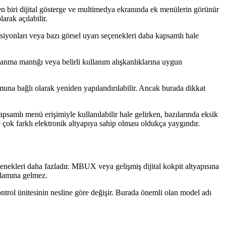
en biri dijital gösterge ve multimedya ekranında ek menülerin görünür
arak açılabilir.
ksiyonları veya bazı görsel uyarı seçenekleri daha kapsamlı hale
nma mantığı veya belirli kullanım alışkanlıklarına uygun
una bağlı olarak yeniden yapılandırılabilir. Ancak burada dikkat
apsamlı menü erişimiyle kullanılabilir hale gelirken, bazılarında eksik
ok farklı elektronik altyapıya sahip olması oldukça yaygındır.
enekleri daha fazladır. MBUX veya gelişmiş dijital kokpit altyapısına
nlamına gelmez.
kontrol ünitesinin nesline göre değişir. Burada önemli olan model adı