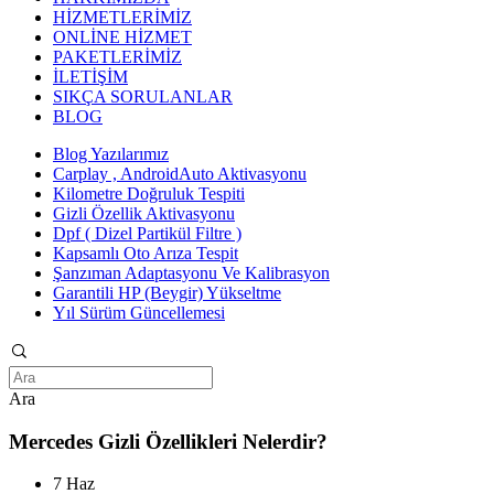
HİZMETLERİMİZ
ONLİNE HİZMET
PAKETLERİMİZ
İLETİŞİM
SIKÇA SORULANLAR
BLOG
Blog Yazılarımız
Carplay , AndroidAuto Aktivasyonu
Kilometre Doğruluk Tespiti
Gizli Özellik Aktivasyonu
Dpf ( Dizel Partikül Filtre )
Kapsamlı Oto Arıza Tespit
Şanzıman Adaptasyonu Ve Kalibrasyon
Garantili HP (Beygir) Yükseltme
Yıl Sürüm Güncellemesi
Ara
Mercedes Gizli Özellikleri Nelerdir?
7 Haz