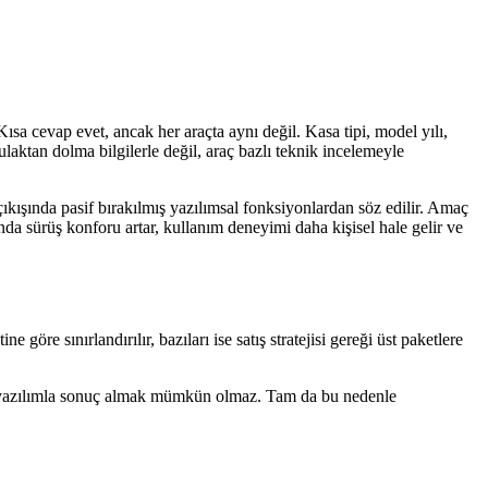
ısa cevap evet, ancak her araçta aynı değil. Kasa tipi, model yılı,
laktan dolma bilgilerle değil, araç bazlı teknik incelemeyle
çıkışında pasif bırakılmış yazılımsal fonksiyonlardan söz edilir. Amaç
ında sürüş konforu artar, kullanım deneyimi daha kişisel hale gelir ve
öre sınırlandırılır, bazıları ise satış stratejisi gereği üst paketlere
ca yazılımla sonuç almak mümkün olmaz. Tam da bu nedenle