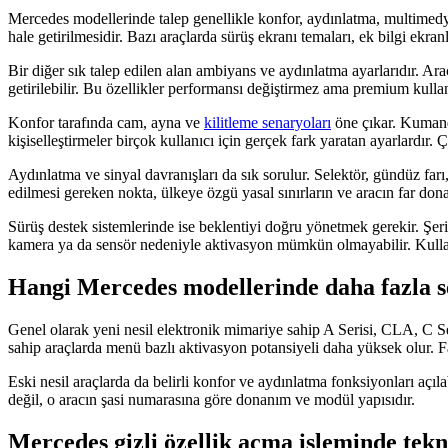
Mercedes modellerinde talep genellikle konfor, aydınlatma, multimedya
hale getirilmesidir. Bazı araçlarda sürüş ekranı temaları, ek bilgi ekra
Bir diğer sık talep edilen alan ambiyans ve aydınlatma ayarlarıdır. Ar
getirilebilir. Bu özellikler performansı değiştirmez ama premium kullan
Konfor tarafında cam, ayna ve
kilitleme senaryoları
öne çıkar. Kumand
kişiselleştirmeler birçok kullanıcı için gerçek fark yaratan ayarlardır.
Aydınlatma ve sinyal davranışları da sık sorulur. Selektör, gündüz f
edilmesi gereken nokta, ülkeye özgü yasal sınırların ve aracın far dona
Sürüş destek sistemlerinde ise beklentiyi doğru yönetmek gerekir. Şerit,
kamera ya da sensör nedeniyle aktivasyon mümkün olmayabilir. Kullanı
Hangi Mercedes modellerinde daha fazla s
Genel olarak yeni nesil elektronik mimariye sahip A Serisi, CLA, C Se
sahip araçlarda menü bazlı aktivasyon potansiyeli daha yüksek olur. 
Eski nesil araçlarda da belirli konfor ve aydınlatma fonksiyonları açıl
değil, o aracın şasi numarasına göre donanım ve modül yapısıdır.
Mercedes gizli özellik açma işleminde tekn