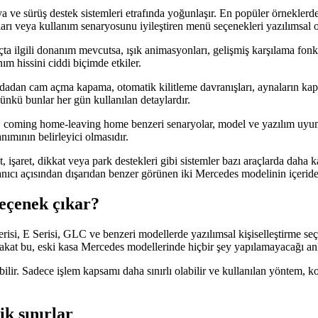
 ve sürüş destek sistemleri etrafında yoğunlaşır. En popüler örneklerd
nları veya kullanım senaryosunu iyileştiren menü seçenekleri yazılımsal ol
açta ilgili donanım mevcutsa, ışık animasyonları, gelişmiş karşılama fon
ım hissini ciddi biçimde etkiler.
adan cam açma kapama, otomatik kilitleme davranışları, aynaların kapa
 Çünkü bunlar her gün kullanılan detaylardır.
arı, coming home-leaving home benzeri senaryolar, model ve yazılım uyum
nımının belirleyici olmasıdır.
 işaret, dikkat veya park destekleri gibi sistemler bazı araçlarda daha k
cı açısından dışarıdan benzer görünen iki Mercedes modelinin içeride ç
eçenek çıkar?
risi, E Serisi, GLC ve benzeri modellerde yazılımsal kişiselleştirme seç
Fakat bu, eski kasa Mercedes modellerinde hiçbir şey yapılamayacağı a
abilir. Sadece işlem kapsamı daha sınırlı olabilir ve kullanılan yöntem, 
ik sınırlar