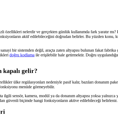
li özellikleri nelerdir ve gerçekten günlük kullanımda fark yaratır mı? K
nksiyonların aktif edilebileceğini doğrudan belirler. Bu yüzden konu, ku
anayi bir sistemden değil, araçta zaten altyapısı bulunan fakat fabrika 
ikleri
doğru kodlama
ile erişilebilir hale getirmektir. Doğru uygulandığ
n kapalı gelir?
ler ülke regülasyonları nedeniyle pasif kalır, bazıları donanım paketine g
 o fonksiyonu menüde görmeyebilir.
çta ilgili sensör, kamera, modül ya da donanım altyapısı yoksa yalnız
an güvenli biçimde hangi fonksiyonların aktive edilebileceği belirlenir.
ri