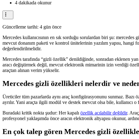
4 dakikada okunur
Güncelleme tarihi:
4 gün önce
Mercedes kullanıcısının en sık sorduğu sorulardan biri şu: mercedes giz
mevcut donanım paketi ve kontrol ünitelerinin yazılım yapısı, hangi fo
değerlendirilmelidir.
Mercedes tarafında “gizli özellik” denildiğinde, sonradan eklenen yan s
aracı değiştirmek değil, mevcut elektronik mimarinin izin verdiği özell
araçtan alınan verim yükselir.
Mercedes gizli özellikleri nelerdir ve nede
Üreticiler tüm pazarlarda aynı araç konfigürasyonunu sunmaz. Bazı özellik
ayrılır. Yani araçta ilgili modül ve destek mevcut olsa bile, kullanıcı
Buradaki kritik nokta şudur: Her kapalı
özellik açılabilir değildir
. Ara
profesyonel yaklaşımda önce aracın elektronik altyapısı okunur, ardınd
En çok talep gören Mercedes gizli özellikle