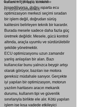
Garantili HP (Beygir) Yükseltme
kullanım için fazla temkinli 
hissediliyorsa, doğru ısparta ecu 
Yıl Sürüm Güncellemesi
optimizasyon merkezi seçimi sıradan 
bir işlem değil, doğrudan sürüş 
kalitesini belirleyen teknik bir karardır. 
Burada mesele sadece daha fazla güç 
üretmek değildir. Mesele, gücü kontrol 
altında, araçla uyumlu ve sürdürülebilir 
şekilde yönetmektir.
ECU optimizasyonu uzun zamandır 
yanlış anlaşılan bir alan. Bazı 
kullanıcılar bunu yalnızca beygir artışı 
olarak görüyor, bazıları ise motora 
gereksiz müdahale sanıyor. Gerçekte 
iyi yapılan bir optimizasyon, motorun 
yazılım haritasını aracın mekanik 
durumu, kullanım tipi ve güvenlik 
sınırlarıyla birlikte ele alır. Kötü yapılan 
işlem ise kısa vadede etkileyici 