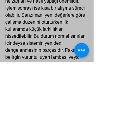
ne zaman ve nasıl yaptığı önemlidir.
İşlem sonrası ise kısa bir alışma süreci 
olabilir. Şanzıman, yeni değerlere göre 
çalışma düzenini oturturken ilk 
kullanımda küçük farklılıklar 
hissedilebilir. Bu durum normal sınırlar 
içindeyse sistemin yeniden 
dengelenmesinin parçasıdır. Fakat 
belirgin vuruntu, uyarı lambası veya 
kötüleşen davranış varsa yeniden 
kontrol şarttır.
Bakım disiplini de unutulmamalıdır. 
Şanzıman yağı, ilgili servis prosedürleri 
ve genel araç sağlığı göz ardı edilirse 
adaptasyonun etkisi sınırlı kalır. Yazılım 
uyumu ile mekanik sağlık birlikte 
düşünülmelidir. Biri eksikse diğeri tek 
başına yeterli olmaz.