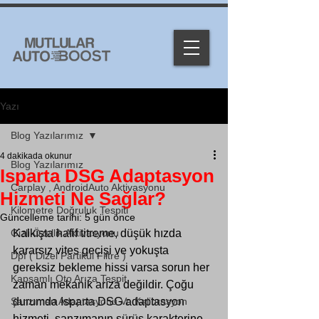
Yazı
Blog Yazılarımız
4 dakikada okunur
Blog Yazılarımız
Isparta DSG Adaptasyon
Carplay , AndroidAuto Aktivasyonu
Hizmeti Ne Sağlar?
Kilometre Doğruluk Tespiti
Güncelleme tarihi:
5 gün önce
Gizli Özellik Aktivasyonu
Kalkışta hafif titreme, düşük hızda 
kararsız vites geçişi ve yokuşta 
Dpf ( Dizel Partikül Filtre )
gereksiz bekleme hissi varsa sorun her 
Kapsamlı Oto Arıza Tespit
zaman mekanik arıza değildir. Çoğu 
Şanzıman Adaptasyonu Ve Kalibrasyon
durumda Isparta DSG adaptasyon 
hizmeti, şanzımanın sürüş karakterine 