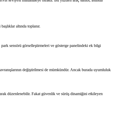
servis seviyesi müdahaleye bırakır. Bu yüzden araç sahibi, aslında
aşlıklar altında toplanır.
park sensörü görselleştirmeleri ve gösterge panelindeki ek bilgi
an davranışlarının değiştirilmesi de mümkündür. Ancak burada uyumluluk
larak düzenlenebilir. Fakat güvenlik ve sürüş dinamiğini etkileyen