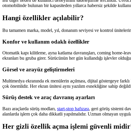
Bir diğer neden de kullanıcı deneyimini sadeleştirme tercihidir. Üretic
otomobilinde bulunan bir kapasiteden yıllarca habersiz şekilde kullan
Hangi özellikler açılabilir?
Bu tamamen marka, model, yıl, donanım seviyesi ve kontrol ünitelerinin 
Konfor ve kullanım odaklı özellikler
Otomatik kapı kilitleme, ayna katlama davranışları, coming home-leavin
ekranları bu gruba girer. Sürücünün her gün kullandığı işlevler olduğu i
Görsel ve arayüz geliştirmeleri
Multimedya ekranında ek menülerin açılması, dijital göstergeye farklı
çok önemlidir. Her ekran ünitesi aynı yazılım esnekliğine sahip değildi
Sürüş destek ve araç davranış ayarları
Bazı araçlarda sürüş modları,
start-stop hafızası
, geri görüş sistemi da
alanlarda işlem çok daha dikkatli yapılmalıdır. Uzman olmayan uygula
Her gizli özellik açma işlemi güvenli midir