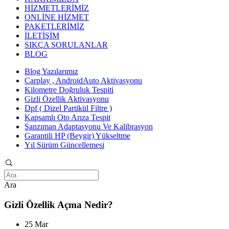
HİZMETLERİMİZ
ONLİNE HİZMET
PAKETLERİMİZ
İLETİŞİM
SIKÇA SORULANLAR
BLOG
Blog Yazılarımız
Carplay , AndroidAuto Aktivasyonu
Kilometre Doğruluk Tespiti
Gizli Özellik Aktivasyonu
Dpf ( Dizel Partikül Filtre )
Kapsamlı Oto Arıza Tespit
Şanzıman Adaptasyonu Ve Kalibrasyon
Garantili HP (Beygir) Yükseltme
Yıl Sürüm Güncellemesi
Ara
Gizli Özellik Açma Nedir?
25 Mar