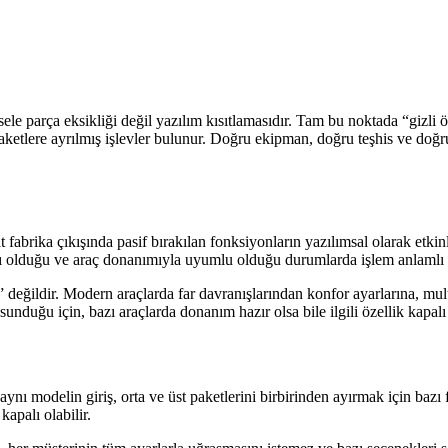
parça eksikliği değil yazılım kısıtlamasıdır. Tam bu noktada “gizli 
 paketlere ayrılmış işlevler bulunur. Doğru ekipman, doğru teşhis ve doğr
 fabrika çıkışında pasif bırakılan fonksiyonların yazılımsal olarak etkinl
ımlı olduğu ve araç donanımıyla uyumlu olduğu durumlarda işlem anlamlı 
” değildir. Modern araçlarda far davranışlarından konfor ayarlarına, m
sunduğu için, bazı araçlarda donanım hazır olsa bile ilgili özellik kapalı 
nı modelin giriş, orta ve üst paketlerini birbirinden ayırmak için bazı f
kapalı olabilir.