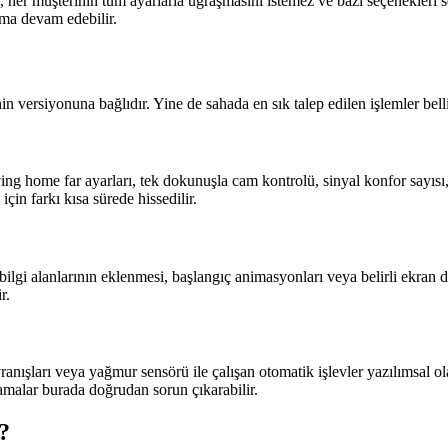
i, her müşterinin tüm ayarlarla uğraşmasını istemez ve bazı seçenekleri 
ıma devam edebilir.
versiyonuna bağlıdır. Yine de sahada en sık talep edilen işlemler belli b
g home far ayarları, tek dokunuşla cam kontrolü, sinyal konfor sayısı, 
çin farkı kısa sürede hissedilir.
 bilgi alanlarının eklenmesi, başlangıç animasyonları veya belirli ekr
r.
vranışları veya yağmur sensörü ile çalışan otomatik işlevler yazılımsal o
malar burada doğrudan sorun çıkarabilir.
?