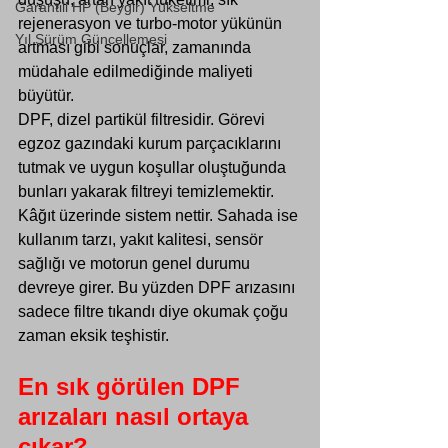
Garantili HP (Beygir) Yükseltme
rejenerasyon ve turbo-motor yükünün 
Yıl Sürüm Güncellemesi
artması gibi sonuçlar, zamanında 
müdahale edilmediğinde maliyeti 
büyütür.
DPF, 
dizel partikül filtresidir
. Görevi 
egzoz gazındaki kurum parçacıklarını 
tutmak ve uygun koşullar oluştuğunda 
bunları yakarak filtreyi temizlemektir. 
Kâğıt üzerinde sistem nettir. Sahada ise 
kullanım tarzı, yakıt kalitesi, sensör 
sağlığı ve motorun genel durumu 
devreye girer. Bu yüzden DPF arızasını 
sadece filtre tıkandı diye okumak çoğu 
zaman eksik teşhistir.
En sık görülen DPF 
arızaları nasıl ortaya 
çıkar?