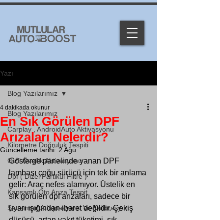
Yazı
Blog Yazılarımız
4 dakikada okunur
Blog Yazılarımız
En Sık Görülen DPF
Carplay , AndroidAuto Aktivasyonu
Arızaları Nelerdir?
Kilometre Doğruluk Tespiti
Güncelleme tarihi:
2 Ağu
Gizli Özellik Aktivasyonu
Gösterge panelinde yanan DPF 
lambası çoğu sürücü için tek bir anlama 
Dpf ( Dizel Partikül Filtre )
gelir: Araç nefes alamıyor. Üstelik en 
Kapsamlı Oto Arıza Tespit
sık görülen dpf arızaları, sadece bir 
Şanzıman Adaptasyonu Ve Kalibrasyon
uyarı ışığından ibaret değildir. Çekiş 
düşüşü, artan yakıt tüketimi, sık 