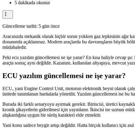
5 dakikada okunur
Güncelleme tarihi:
5 gün önce
Aracınızda mekanik olarak hiçbir sorun yokken gaz tepkisinin ağır kalm
donanımla açıklanmaz. Modern araçlarda bu davranışların büyük bölüm
müdahaledir.
Peki ecu yazılım güncellemesi ne işe yarar? En kısa haliyle cevap şu:
araçta sonuç aynı değildir. Kazanım, kullanılan altyapıya, mevcut ya
ECU yazılım güncellemesi ne işe yarar?
ECU, yani Engine Control Unit, motorun elektronik beyni olarak çalışır
ünitede tanımlanan haritalarla yönetilir. Yazılım güncellemesi ise bu h
Burada iki farklı senaryoyu ayırmak gerekir. Birincisi, üretici kaynakl
kronik şikayetlerin giderilmesi için yayınlanır. İkincisi ise uzman mü
alışkanlığına uygun bir sürüş karakteri elde etmektir.
Yani konu sadece beygir artışı değildir. Hatta birçok kullanıcı için asıl f