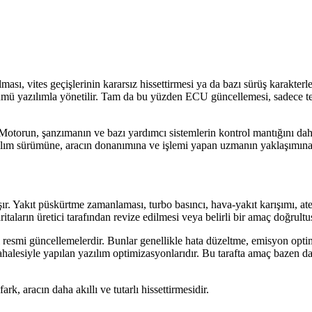
ası, vites geçişlerinin kararsız hissettirmesi ya da bazı sürüş karakte
ü yazılımla yönetilir. Tam da bu yüzden ECU güncellemesi, sadece tekn
 Motorun, şanzımanın ve bazı yardımcı sistemlerin kontrol mantığını dah
zılım sürümüne, aracın donanımına ve işlemi yapan uzmanın yaklaşımına 
. Yakıt püskürtme zamanlaması, turbo basıncı, hava-yakıt karışımı, ateşle
aritaların üretici tarafından revize edilmesi veya belirli bir amaç doğru
ı resmi güncellemelerdir. Bunlar genellikle hata düzeltme, emisyon optimi
dahalesiyle yapılan yazılım optimizasyonlarıdır. Bu tarafta amaç bazen d
ark, aracın daha akıllı ve tutarlı hissettirmesidir.