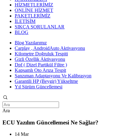
HİZMETLERİMİZ
ONLİNE HİZMET
PAKETLERİMİZ
İLETİŞİM
SIKÇA SORULANLAR
BLOG
Blog Yazılarımız
Carplay , AndroidAuto Aktivasyonu
Kilometre Doğruluk Tespiti
Gizli Özellik Aktivasyonu
Dpf ( Dizel Partikül Filtre )
Kapsamlı Oto Arıza Tespit
Şanzıman Adaptasyonu Ve Kalibrasyon
Garantili HP (Beygir) Yükseltme
Yıl Sürüm Güncellemesi
Ara
ECU Yazılım Güncellemesi Ne Sağlar?
14 Mar