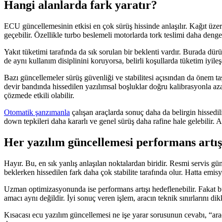
Hangi alanlarda fark yaratır?
ECU güncellemesinin etkisi en çok sürüş hissinde anlaşılır. Kağıt üzer
geçebilir. Özellikle turbo beslemeli motorlarda tork teslimi daha denge
Yakıt tüketimi tarafında da sık sorulan bir beklenti vardır. Burada dü
de aynı kullanım disiplinini koruyorsa, belirli koşullarda tüketim iyile
Bazı güncellemeler sürüş güvenliği ve stabilitesi açısından da önem taşı
devir bandında hissedilen yazılımsal boşluklar doğru kalibrasyonla azalt
çözmede etkili olabilir.
Otomatik şanzımanla
çalışan araçlarda sonuç daha da belirgin hissedil
down tepkileri daha kararlı ve genel sürüş daha rafine hale gelebilir. 
Her yazılım güncellemesi performans artış
Hayır. Bu, en sık yanlış anlaşılan noktalardan biridir. Resmi servis g
beklerken hissedilen fark daha çok stabilite tarafında olur. Hatta emis
Uzman optimizasyonunda ise performans artışı hedeflenebilir. Fakat b
amacı aynı değildir. İyi sonuç veren işlem, aracın teknik sınırlarını di
Kısacası ecu yazılım güncellemesi ne işe yarar sorusunun cevabı, “aracı