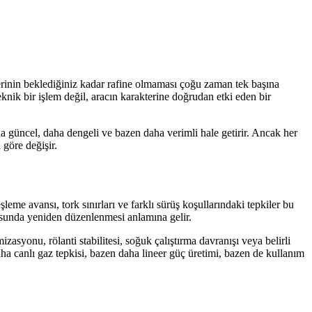
rlerinin beklediğiniz kadar rafine olmaması çoğu zaman tek başına
ik bir işlem değil, aracın karakterine doğrudan etki eden bir
a güncel, daha dengeli ve bazen daha verimli hale getirir. Ancak her
göre değişir.
me avansı, tork sınırları ve farklı sürüş koşullarındaki tepkiler bu
ltusunda yeniden düzenlenmesi anlamına gelir.
zasyonu, rölanti stabilitesi, soğuk çalıştırma davranışı veya belirli
aha canlı gaz tepkisi, bazen daha lineer güç üretimi, bazen de kullanım