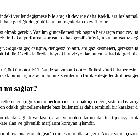
indeki veriler değişmese bile araç alt devirde daha istekli, ara hızlanm
li hale geldiğinde günlük kullanım çok daha keyifli olur.
rüst olmak gerekir. Yazılım güncellemesi tek başına her araçta mucizevi 
şebilir. Fakat performans artışını daha agresif sürüş için kullanırsanız d
r. Soğukta geç çalışma, dengesiz rölanti, ani gaz kesmeleri, gereksiz fan
ılabilir. Özellikle üretici kaynaklı revizyonlar, aracın sahadaki geri bil
ir. Çünkü motor ECU’su ile şanzıman kontrol ünitesi sürekli haberleşir. M
Ancak bunun için aracın bütün sistemlerinin birlikte değerlendirilmesi ger
ı mı sağlar?
üncellemeleri çoğu zaman performans artırmak için değil, sistem davranış
yon odaklı güncellemelerde bazı kullanıcılar daha temkinli bir karakter de
urada da sağlıklı yaklaşım, aracı ve motoru tanımadan tek tip dosya y
kkate alan ve güvenlik marjlarını koruyan işlemdir.
n ihtiyacına göre değişir” cümlesini mutlaka içerir. Amaç sorun çözmek d