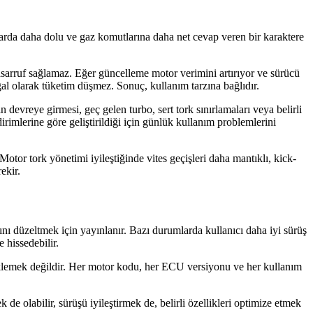
alarda daha dolu ve gaz komutlarına daha net cevap veren bir karaktere
tasarruf sağlamaz. Eğer güncelleme motor verimini artırıyor ve sürücü
oğal olarak tüketim düşmez. Sonuç, kullanım tarzına bağlıdır.
 devreye girmesi, geç gelen turbo, sert tork sınırlamaları veya belirli
dirimlerine göre geliştirildiği için günlük kullanım problemlerini
otor tork yönetimi iyileştiğinde vites geçişleri daha mantıklı, kick-
ekir.
ını düzeltmek için yayınlanır. Bazı durumlarda kullanıcı daha iyi sürüş
 hissedebilir.
üklemek değildir. Her motor kodu, her ECU versiyonu ve her kullanım
e olabilir, sürüşü iyileştirmek de, belirli özellikleri optimize etmek