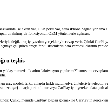
Bazılarında ise ekran var, USB portu var, hatta iPhone bağlanıyor ama
palı bırakılmış bir fonksiyonun OEM yöntemlerle açılması.
eriyle değil, araç içi yazılım gerçekleriyle cevap verir. Çünkü CarPlay,
ü açmaya çalışırken araçta farklı sistemlerin hata vermesi, ekranın yen
ğru teşhis
aklaşımımızda ilk adım “aktivasyon yapılır mı?” sorusunu cevaplamaktır
dır.
nı araç modeli farklı yıllarda farklı multimedya üniteleriyle gelebilir v
da yalnızca şarj amaçlı port bulunur veya CarPlay için gereken data path 
ındır. Çünkü menüde CarPlay logosu görmek ile CarPlay’in gerçekten lis