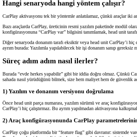
Hangi senaryoda hangi yöntem çalışır?
CarPlay aktivasyonu tek bir yöntemle anlatılamaz, çünkü araçlar iki an
Bazı araçlarda CarPlay, üreticinin resmi yazılım paketinde modül olara
konfigürasyonuna “CarPlay var” bilgisini tanımlamak, head unit taraf
Diğer senaryoda donanım tarafı eksiktir veya head unit CarPlay’i hiç 
ayrım burada: Yazılımla yapılabilecek bir işi donanım sanıp gereksiz
Süreç adım adım nasıl ilerler?
Burada “evde herkes yapabilir” gibi bir iddia doğru olmaz. Çünkü Ca
sahada nasıl yürüdüğünü bilmek, size hem maliyet hem de güvenlik açı
1) Yazılım ve donanım versiyonu doğrulama
Önce head unit parça numarası, yazılım sürümü ve araç konfigürasyonu 
CarPlay’i hiç çalıştırmaz. Bu ayrım yapılmadan aktivasyona kalkışma
2) Araç konfigürasyonunda CarPlay parametrelerini
CarPlay çoğu platformda bir “feature flag” gibi davranır: sistemde v