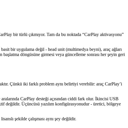
 CarPlay bir türlü çıkmıyor. Tam da bu noktada “CarPlay aktivasyonu”
 basit bir uygulama değil - head unit (multimedya beyni), araç ağları
iden başlatma döngüsüne girmesi veya güncelleme sonrası her şeyin geri
. Çünkü iki farklı problem aynı belirtiyi verebilir: araç CarPlay’i
e aralarında CarPlay desteği açısından ciddi fark olur. İkincisi USB
aktif değildir. Üçüncüsü yazılım konfigürasyonudur - üretici, bölgeye
anslı şekilde çalışması aynı şey değildir.