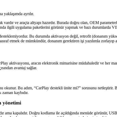
a yaklaşımda ayrılır.
k vardır ve araçta altyapı hazırdır. Burada doğru olan, OEM parametrele
ında ilgili uygulama paketlerini görünür yapmak ve bazı durumlarda VI
desteklemiyordur. Bu durumda aktivasyon değil, retrofit (donanım yüksel
 masraf etmek de mümkündür, donanım gerektiren işi yazılımla zorlayıp 
rPlay aktivasyonu, aracın elektronik mimarisine müdahaledir ve her ma
sından avantaj sağlar.
okunur. Bu adım, “CarPlay destekli ünite mi?” sorusunu netleştirir. Baz
k zaman kaybıdır.
n yönetimi
ardır ama kapalıdır. Doğru kodlama ile açıldığında menüde görünür, USB 