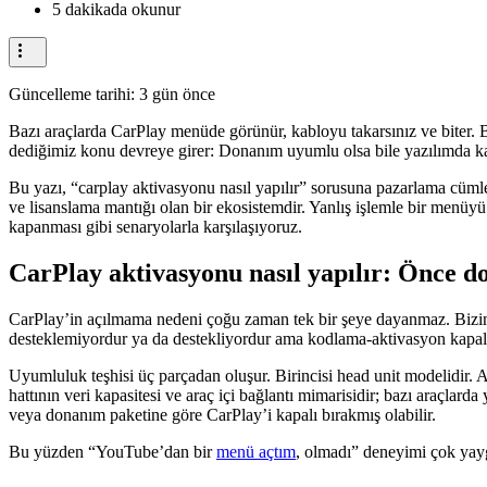
5 dakikada okunur
Güncelleme tarihi:
3 gün önce
Bazı araçlarda CarPlay menüde görünür, kabloyu takarsınız ve biter. 
dediğimiz konu devreye girer: Donanım uyumlu olsa bile yazılımda ka
Bu yazı, “carplay aktivasyonu nasıl yapılır” sorusuna pazarlama cümlel
ve lisanslama mantığı olan bir ekosistemdir. Yanlış işlemle bir menüy
kapanması gibi senaryolarla karşılaşıyoruz.
CarPlay aktivasyonu nasıl yapılır: Önce do
CarPlay’in açılmama nedeni çoğu zaman tek bir şeye dayanmaz. Bizim y
desteklemiyordur ya da destekliyordur ama kodlama-aktivasyon kapalı
Uyumluluk teşhisi üç parçadan oluşur. Birincisi head unit modelidir. Ay
hattının veri kapasitesi ve araç içi bağlantı mimarisidir; bazı araçlar
veya donanım paketine göre CarPlay’i kapalı bırakmış olabilir.
Bu yüzden “YouTube’dan bir
menü açtım
, olmadı” deneyimi çok yayg