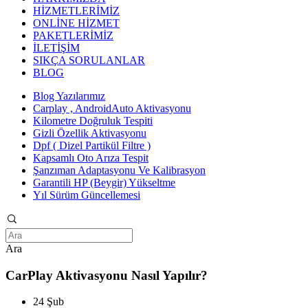
HİZMETLERİMİZ
ONLİNE HİZMET
PAKETLERİMİZ
İLETİŞİM
SIKÇA SORULANLAR
BLOG
Blog Yazılarımız
Carplay , AndroidAuto Aktivasyonu
Kilometre Doğruluk Tespiti
Gizli Özellik Aktivasyonu
Dpf ( Dizel Partikül Filtre )
Kapsamlı Oto Arıza Tespit
Şanzıman Adaptasyonu Ve Kalibrasyon
Garantili HP (Beygir) Yükseltme
Yıl Sürüm Güncellemesi
Ara
CarPlay Aktivasyonu Nasıl Yapılır?
24 Şub